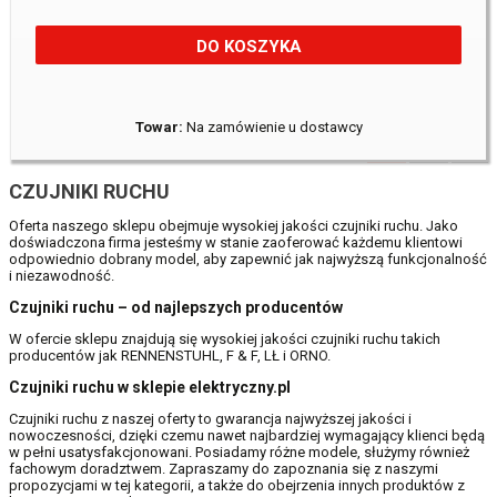
DO KOSZYKA
Towar:
Na zamówienie u dostawcy
1
2
CZUJNIKI RUCHU
Oferta naszego sklepu obejmuje wysokiej jakości czujniki ruchu. Jako
doświadczona firma jesteśmy w stanie zaoferować każdemu klientowi
odpowiednio dobrany model, aby zapewnić jak najwyższą funkcjonalność
i niezawodność.
Czujniki ruchu – od najlepszych producentów
W ofercie sklepu znajdują się wysokiej jakości czujniki ruchu takich
producentów jak RENNENSTUHL, F & F, LŁ i ORNO.
Czujniki ruchu w sklepie elektryczny.pl
Czujniki ruchu z naszej oferty to gwarancja najwyższej jakości i
nowoczesności, dzięki czemu nawet najbardziej wymagający klienci będą
w pełni usatysfakcjonowani. Posiadamy różne modele, służymy również
fachowym doradztwem. Zapraszamy do zapoznania się z naszymi
propozycjami w tej kategorii, a także do obejrzenia innych produktów z