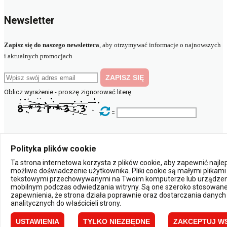
Newsletter
Zapisz się do naszego newslettera
, aby otrzymywać informacje o najnowszych
i aktualnych promocjach
Oblicz wyrażenie - proszę zignorować literę
=
© 2023 elektryczny.pl
Polityka plików cookie
Ta strona internetowa korzysta z plików cookie, aby zapewnić najl
Powered by:
możliwe doświadczenie użytkownika. Pliki cookie są małymi plikami
tekstowymi przechowywanymi na Twoim komputerze lub urządzen
mobilnym podczas odwiedzania witryny. Są one szeroko stosowane
×
zapewnienia, że strona działa poprawnie oraz dostarczania danych
Powiadomienia
analitycznych do właścicieli strony.
USTAWIENIA
TYLKO NIEZBĘDNE
ZAKCEPTUJ W
Zamknij
Zapisz