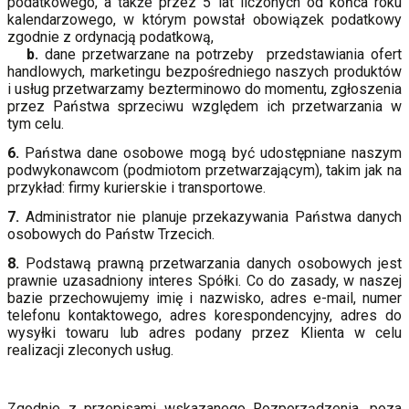
podatkowego, a także przez 5 lat liczonych od końca roku
kalendarzowego, w którym powstał obowiązek podatkowy
zgodnie z ordynacją podatkową,
b.
dane przetwarzane na potrzeby przedstawiania ofert
handlowych, marketingu bezpośredniego naszych produktów
i usług przetwarzamy bezterminowo do momentu, zgłoszenia
przez Państwa sprzeciwu względem ich przetwarzania w
tym celu.
6.
Państwa dane osobowe mogą być udostępniane naszym
podwykonawcom (podmiotom przetwarzającym), takim jak na
przykład: firmy kurierskie i transportowe.
7.
Administrator nie planuje przekazywania Państwa danych
osobowych do Państw Trzecich.
8.
Podstawą prawną przetwarzania danych osobowych jest
prawnie uzasadniony interes Spółki. Co do zasady, w naszej
bazie przechowujemy imię i nazwisko, adres e-mail, numer
telefonu kontaktowego, adres korespondencyjny, adres do
wysyłki towaru lub adres podany przez Klienta w celu
realizacji zleconych usług.
Zgodnie z przepisami wskazanego Rozporządzenia, poza