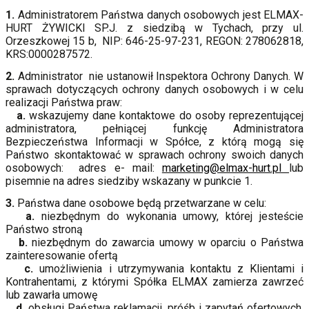
1.
Administratorem Państwa danych osobowych jest ELMAX-
HURT ŻYWICKI SP.J. z siedzibą w Tychach, przy ul.
Orzeszkowej 15 b, NIP: 646-25-97-231, REGON: 278062818,
KRS:0000287572.
2.
Administrator nie ustanowił Inspektora Ochrony Danych. W
sprawach dotyczących ochrony danych osobowych i w celu
realizacji Państwa praw:
a.
wskazujemy dane kontaktowe do osoby reprezentującej
administratora, pełniącej funkcję Administratora
Bezpieczeństwa Informacji w Spółce, z którą mogą się
Państwo skontaktować w sprawach ochrony swoich danych
osobowych: adres e- mail:
marketing@elmax-hurt.pl
lub
pisemnie na adres siedziby wskazany w punkcie 1.
3.
Państwa dane osobowe będą przetwarzane w celu:
a.
niezbędnym do wykonania umowy, której jesteście
Państwo stroną
b.
niezbędnym do zawarcia umowy w oparciu o Państwa
zainteresowanie ofertą
c.
umożliwienia i utrzymywania kontaktu z Klientami i
Kontrahentami, z którymi Spółka ELMAX zamierza zawrzeć
lub zawarła umowę
d.
obsługi Państwa reklamacji, próśb i zapytań ofertowych,