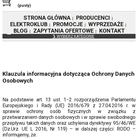
(pusty)
STRONA GŁÓWNA
PRODUCENCI
|
|
ELEKTROKLUB
PROMOCJE
WYPRZEDAŻE
|
|
|
BLOG
ZAPYTANIA OFERTOWE
KONTAKT
|
|
❯ WYBIERZ KATEGORIE
KLAUZULA INFORMACYJNA RODO
Klauzula informacyjna dotycząca Ochrony Danych
Osobowych
Na podstawie art. 13 ust. 1−2 rozporządzenia Parlamentu
Europejskiego i Rady (UE) 2016/679 z 27.04.2016 r. w
sprawie ochrony osób fizycznych w związku z
przetwarzaniem danych osobowych i w sprawie swobodnego
przepływu takich danych oraz uchylenia dyrektywy 95/46/WE
(Dz.Urz. UE L 2016, Nr 119) – w dalszej części: RODO –
informujemy, że: