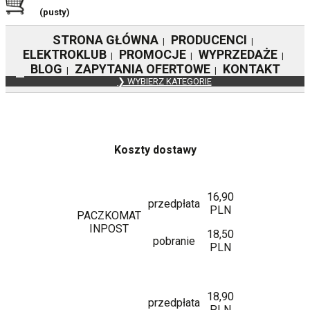
(pusty)
STRONA GŁÓWNA
PRODUCENCI
|
|
ELEKTROKLUB
PROMOCJE
WYPRZEDAŻE
|
|
|
BLOG
ZAPYTANIA OFERTOWE
KONTAKT
|
|
❯ WYBIERZ KATEGORIE
Koszty dostawy
16,90
przedpłata
PLN
PACZKOMAT
INPOST
18,50
pobranie
PLN
18,90
przedpłata
PLN