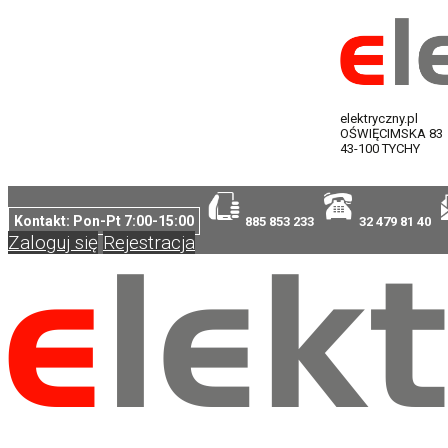
elektryczny.pl
OŚWIĘCIMSKA 83
43-100 TYCHY
Kontakt: Pon-Pt 7:00-15:00
885 853 233
32 479 81 40
Zaloguj się
Rejestracja