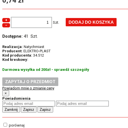
0,74 zł
+
Szt.
−
Dostępne:
41 Szt.
Realizacja:
Natychmiast
Producent:
ELEKTRO-PLAST
Kod producenta:
34.512
Kod kreskowy:
Darmowa wysyłka od 200zł - sprawdź szczegóły
ZAPYTAJ O PRZEDMIOT
Powiadom mnie o zmianie ceny
×
Powiadomienia
Zamknij
Zapisz
Zapisz
porównaj