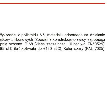
 Wykonane
z poliamidu 6.6, materiału odpornego na działanie
ków silikonowych. Specjalna konstrukcja dławicy zapobiega
pnia ochrony IP 68 (klasa szczelności 10 bar wg. EN60529).
 st.C (krótkotrwała do +120 st.C). Kolor szary (RAL 7035).