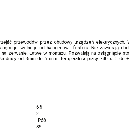
przejść przewodów przez obudowy urządzeń elektrycznych.
nącego, wolnego od halogenów i fosforu. Nie zawierają dodat
 na zerwanie. Łatwe w montażu. Pozwalają na osiągnięcie sto
średnicy od 3mm do 65mm. Temperatura pracy: -40 st.C do +85
6.5
3
IP68
85