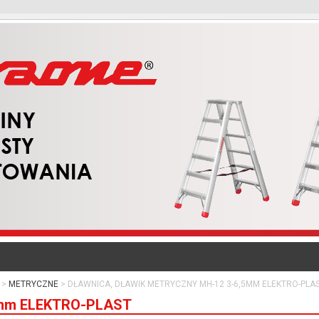
METRYCZNE
DŁAWNICA, DŁAWIK METRYCZNY MH-12 3-6,5MM ELEKTRO-PLA
mm ELEKTRO-PLAST