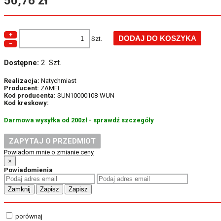
50,76 zł
+
Szt.
−
Dostępne:
2 Szt.
Realizacja:
Natychmiast
Producent:
ZAMEL
Kod producenta:
SUN10000108-WUN
Kod kreskowy:
Darmowa wysyłka od 200zł - sprawdź szczegóły
ZAPYTAJ O PRZEDMIOT
Powiadom mnie o zmianie ceny
×
Powiadomienia
Zamknij
Zapisz
Zapisz
porównaj