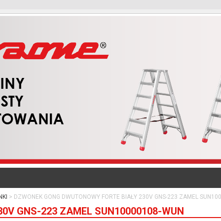
KI
DZWONEK GONG DWUTONOWY FORTE BIAŁY 230V GNS-223 ZAMEL SUN10
0V GNS-223 ZAMEL SUN10000108-WUN