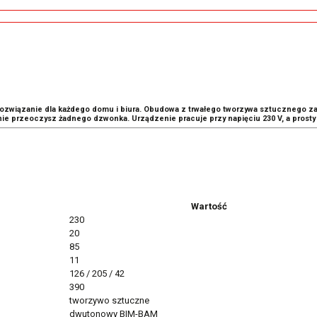
ozwiązanie dla każdego domu i biura. Obudowa z trwałego tworzywa sztucznego z
u nie przeoczysz żadnego dzwonka. Urządzenie pracuje przy napięciu 230 V, a prost
Wartość
230
20
85
11
126 / 205 / 42
390
tworzywo sztuczne
dwutonowy BIM-BAM