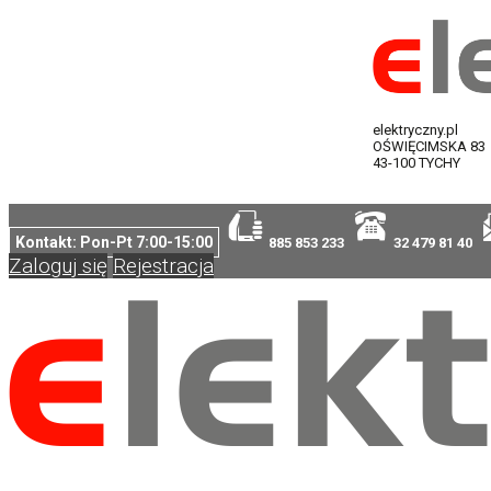
elektryczny.pl
OŚWIĘCIMSKA 83
43-100 TYCHY
Kontakt: Pon-Pt 7:00-15:00
885 853 233
32 479 81 40
Zaloguj się
Rejestracja