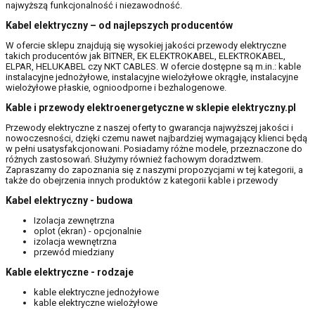
najwyższą funkcjonalność i niezawodność.
Kabel elektryczny – od najlepszych producentów
W ofercie sklepu znajdują się wysokiej jakości przewody elektryczne
takich producentów jak BITNER, EK ELEKTROKABEL, ELEKTROKABEL,
ELPAR, HELUKABEL czy NKT CABLES. W ofercie dostępne są m.in.: kable
instalacyjne jednożyłowe, instalacyjne wielożyłowe okrągłe, instalacyjne
wielożyłowe płaskie, ognioodporne i bezhalogenowe.
Kable i przewody elektroenergetyczne w sklepie elektryczny.pl
Przewody elektryczne z naszej oferty to gwarancja najwyższej jakości i
nowoczesności, dzięki czemu nawet najbardziej wymagający klienci będą
w pełni usatysfakcjonowani. Posiadamy różne modele, przeznaczone do
różnych zastosowań. Służymy również fachowym doradztwem.
Zapraszamy do zapoznania się z naszymi propozycjami w tej kategorii, a
także do obejrzenia innych produktów z kategorii kable i przewody
Kabel elektryczny - budowa
Izolacja zewnętrzna
oplot (ekran) - opcjonalnie
izolacja wewnętrzna
przewód miedziany
Kable elektryczne - rodzaje
kable elektryczne jednożyłowe
kable elektryczne wielożyłowe