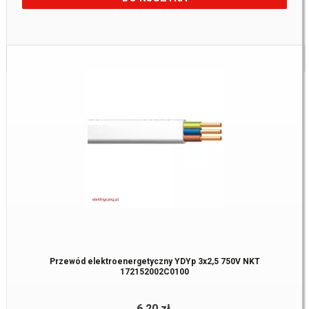
Dostępne:
12543 m.
Przewód elektroenergetyczny YDYp 3x2,5 750V NKT
172152002C0100
6,20 zł