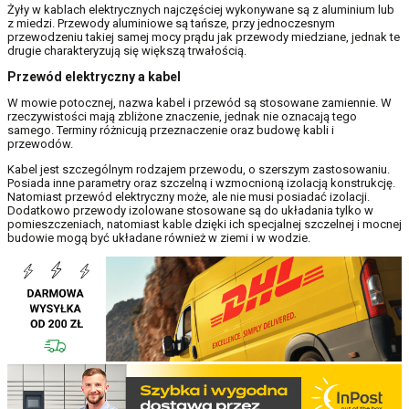
Żyły w kablach elektrycznych najczęściej wykonywane są z aluminium lub
z miedzi. Przewody aluminiowe są tańsze, przy jednoczesnym
przewodzeniu takiej samej mocy prądu jak przewody miedziane, jednak te
drugie charakteryzują się większą trwałością.
Przewód elektryczny a kabel
W mowie potocznej, nazwa kabel i przewód są stosowane zamiennie. W
rzeczywistości mają zbliżone znaczenie, jednak nie oznacają tego
samego. Terminy różnicują przeznaczenie oraz budowę kabli i
przewodów.
Kabel jest szczególnym rodzajem przewodu, o szerszym zastosowaniu.
Posiada inne parametry oraz szczelną i wzmocnioną izolacją konstrukcję.
Natomiast przewód elektryczny może, ale nie musi posiadać izolacji.
Dodatkowo przewody izolowane stosowane są do układania tylko w
pomieszczeniach, natomiast kable dzięki ich specjalnej szczelnej i mocnej
budowie mogą być układane również w ziemi i w wodzie.