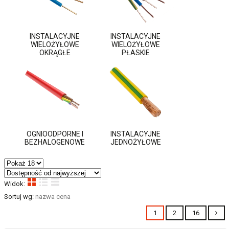
INSTALACYJNE
INSTALACYJNE
WIELOŻYŁOWE
WIELOŻYŁOWE
OKRĄGŁE
PŁASKIE
OGNIOODPORNE I
INSTALACYJNE
BEZHALOGENOWE
JEDNOŻYŁOWE
Widok:
Sortuj wg:
nazwa
cena
1
2
16