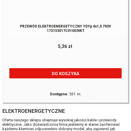
PRZEWÓD ELEKTROENERGETYCZNY YDYp 4x1,5 750V
172153017C0100/NKT
5,36 zł
DO KOSZYKA
Dostępne:
531 m.
1
2
16
ELEKTROENERGETYCZNE
Oferta naszego sklepu obejmuje wysokiej jakości kable i przewody
elektryczne. Jako doświadczona firma jesteśmy w stanie zaoferować
każdemu klientowi odpowiednio dobrany model, aby zapewnić jak