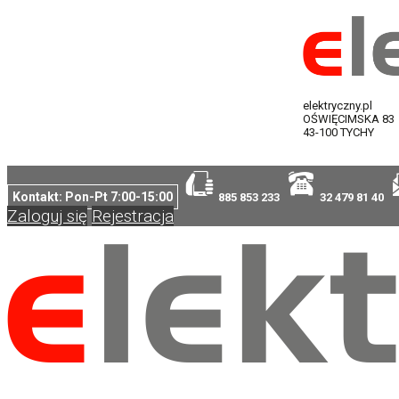
elektryczny.pl
OŚWIĘCIMSKA 83
43-100 TYCHY
Kontakt: Pon-Pt 7:00-15:00
885 853 233
32 479 81 40
Zaloguj się
Rejestracja