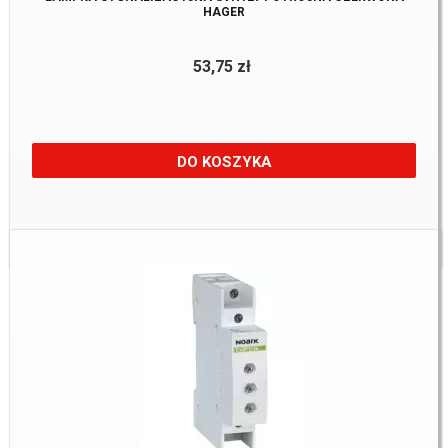
HAGER
53,75 zł
DO KOSZYKA
Dostępne:
26 Szt.