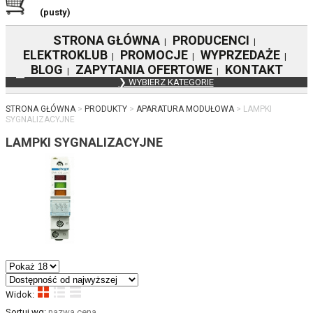
(pusty)
STRONA GŁÓWNA
PRODUCENCI
|
|
ELEKTROKLUB
PROMOCJE
WYPRZEDAŻE
|
|
|
BLOG
ZAPYTANIA OFERTOWE
KONTAKT
|
|
❯ WYBIERZ KATEGORIE
STRONA GŁÓWNA
PRODUKTY
APARATURA MODUŁOWA
LAMPKI
SYGNALIZACYJNE
LAMPKI SYGNALIZACYJNE
Widok:
Sortuj wg:
nazwa
cena