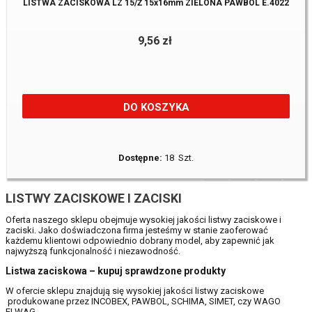
LISTWA ZACISKOWA LZ 15/Ż 15x16mm ZIELONA PAWBOL E.4022
9,56 zł
DO KOSZYKA
Dostępne:
18 Szt.
1
2
5
LISTWY ZACISKOWE I ZACISKI
Oferta naszego sklepu obejmuje wysokiej jakości listwy zaciskowe i
zaciski. Jako doświadczona firma jesteśmy w stanie zaoferować
każdemu klientowi odpowiednio dobrany model, aby zapewnić jak
najwyższą funkcjonalność i niezawodność.
Listwa zaciskowa – kupuj sprawdzone produkty
W ofercie sklepu znajdują się wysokiej jakości listwy zaciskowe
produkowane przez INCOBEX, PAWBOL, SCHIMA, SIMET, czy WAGO
ELWAG.