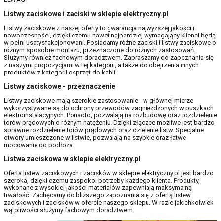
Listwy zaciskowe i zaciski w sklepie elektryczny.pl
Listwy zaciskowe z naszej oferty to gwarancja najwyższej jakości i
nowoczesności, dzięki czemu nawet najbardziej wymagający klienci będą
w pełni usatysfakcjonowani. Posiadamy różne zaciski i listwy zaciskowe o
różnym sposobie montażu, przeznaczone do różnych zastosowań.
Służymy również fachowym doradztwem. Zapraszamy do zapoznania się
z naszymi propozycjami w tej kategorii, a także do obejrzenia innych
produktów z kategorii osprzęt do kabli.
Listwy zaciskowe - przeznaczenie
Listwy zaciskowe mają szerokie zastosowanie - w głównej mierze
wykorzystywane są do ochrony przewodów zagnieżdżonych w puszkach
elektroinstalacyjnych. Ponadto, pozwalają na rozbudowę oraz rozdzielenie
torów prądowych o różnym natężeniu. Dzięki złączce możliwe jest bardzo
sprawne rozdzielenie torów prądowych oraz dzielenie listw. Specjalne
otwory umieszczone w listwie, pozwalają na szybkie oraz łatwe
mocowanie do podłoża.
Listwa zaciskowa w sklepie elektryczny.pl
Oferta listew zaciskowych i zacisków w sklepie elektryczny.pl jest bardzo
szeroka, dzięki czemu zaspokoi potrzeby każdego klienta. Produkty,
wykonane z wysokiej jakości materiałów zapewniają maksymalną
trwałość. Zachęcamy do bliższego zapoznania się z ofertą listew
zaciskowych i zacisków w ofercie naszego sklepu. W razie jakichkolwiek
wątpliwości służymy fachowym doradztwem.