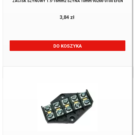
ZACISK SZYNOWY 1.5-16mm2 SZYNA 10mm 90266-0100 EFEN
3,84 zł
DO KOSZYKA
Dostępne:
25 szt