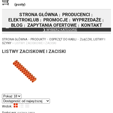
(pusty)
STRONA GŁÓWNA
PRODUCENCI
|
|
ELEKTROKLUB
PROMOCJE
WYPRZEDAŻE
|
|
|
BLOG
ZAPYTANIA OFERTOWE
KONTAKT
|
|
❯ WYBIERZ KATEGORIE
STRONA GŁÓWNA
PRODUKTY
OSPRZĘT DO KABLI
ZŁĄCZKI, LISTWY I
SZYNY
LISTWY ZACISKOWE I ZACISKI
LISTWY ZACISKOWE I ZACISKI
Widok:
Sortuj wg:
nazwa
cena