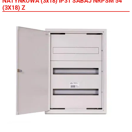
NATYNKOWA (3x18) IP31 SABAJ NRPSM 54
(3X18) Z