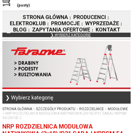
(pusty)
STRONA GŁÓWNA
PRODUCENCI
|
|
ELEKTROKLUB
PROMOCJE
WYPRZEDAŻE
|
|
|
BLOG
ZAPYTANIA OFERTOWE
KONTAKT
|
|
❯ WYBIERZ KATEGORIE
❯ Wybierz kategorię
STRONA GŁÓWNA
SZCZEGÓŁY PRODUKTU
ROZDZIELNICE
MODUŁOWE
NRP ROZDZIELNICA MODUŁOWA NATYNKOWA (3X18) IP31 SABAJ NRPSM
54 (3X18) Z
NRP ROZDZIELNICA MODUŁOWA