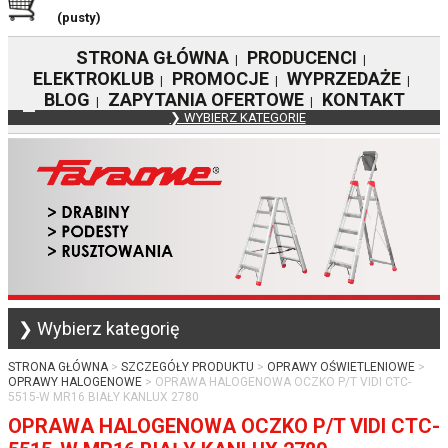
(pusty)
STRONA GŁÓWNA
PRODUCENCI
|
|
ELEKTROKLUB
PROMOCJE
WYPRZEDAŻE
|
|
|
BLOG
ZAPYTANIA OFERTOWE
KONTAKT
|
|
❯ WYBIERZ KATEGORIE
❯ Wybierz kategorię
STRONA GŁÓWNA
SZCZEGÓŁY PRODUKTU
OPRAWY OŚWIETLENIOWE
OPRAWY HALOGENOWE
OPRAWA HALOGENOWA OCZKO P/T VIDI CTC-
5515-W MR16 BIAŁY KANLUX 2780
OPRAWA HALOGENOWA OCZKO P/T VIDI CTC-