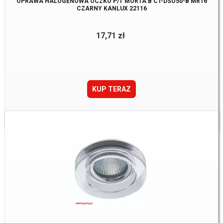
OPRAWA HALOGENOWA OCZKO P/T MORTA B CT-DSO50-B MR16
CZARNY KANLUX 22116
17,71 zł
KUP TERAZ
Dostępne:
11 Szt.