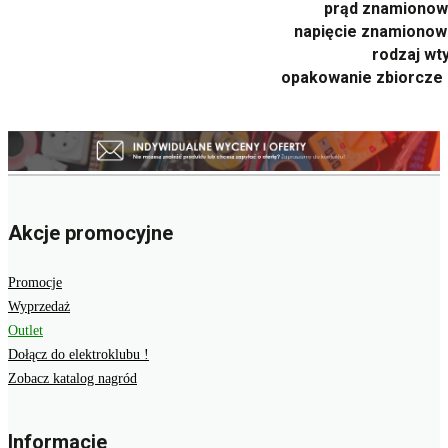
prąd znamionowy
napięcie znamionow
rodzaj wt
opakowanie zbiorcze 
Akcje promocyjne
Promocje
Wyprzedaż
Outlet
Dołącz do elektroklubu !
Zobacz katalog nagród
Informacje