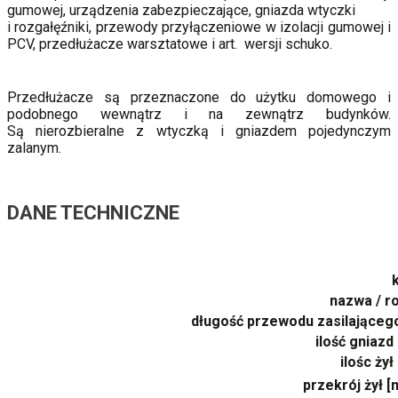
gumowej, urządzenia zabezpieczające, gniazda wtyczki
i rozgałęźniki, przewody przyłączeniowe w izolacji gumowej i
PCV, przedłużacze warsztatowe i art. wersji schuko.
Przedłużacze są przeznaczone do użytku domowego i
podobnego wewnątrz i na zewnątrz budynków.
Są nierozbieralne z wtyczką i gniazdem pojedynczym
zalanym.
DANE TECHNICZNE
nazwa / r
długość przewodu zasilająceg
ilość gniazd 
ilośc żył
przekrój żył 