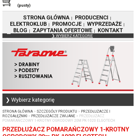
(pusty)
STRONA GŁÓWNA
PRODUCENCI
|
|
ELEKTROKLUB
PROMOCJE
WYPRZEDAŻE
|
|
|
BLOG
ZAPYTANIA OFERTOWE
KONTAKT
|
|
❯ WYBIERZ KATEGORIE
❯ Wybierz kategorię
STRONA GŁÓWNA
SZCZEGÓŁY PRODUKTU
PRZEDŁUŻACZE I
ROZGAŁĘŹNIKI
PRZEDŁUŻACZE ZWIJANE
PRZEDŁUŻACZ
POMARAŃCZOWY 1-KROTNY OGRODOWY 20M PK-1020 ELGOTECH
PRZEDŁUŻACZ POMARAŃCZOWY 1-KROTNY