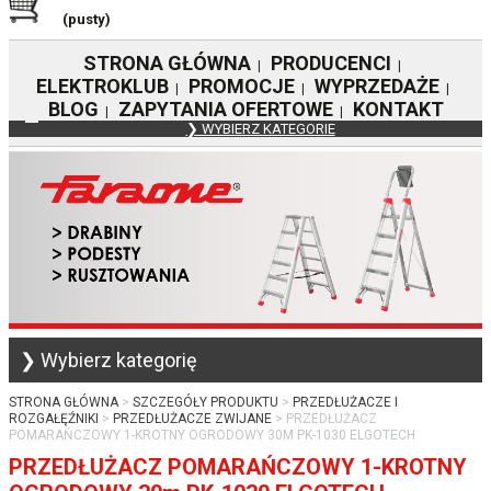
(pusty)
STRONA GŁÓWNA
PRODUCENCI
|
|
ELEKTROKLUB
PROMOCJE
WYPRZEDAŻE
|
|
|
BLOG
ZAPYTANIA OFERTOWE
KONTAKT
|
|
❯ WYBIERZ KATEGORIE
❯ Wybierz kategorię
STRONA GŁÓWNA
SZCZEGÓŁY PRODUKTU
PRZEDŁUŻACZE I
ROZGAŁĘŹNIKI
PRZEDŁUŻACZE ZWIJANE
PRZEDŁUŻACZ
POMARAŃCZOWY 1-KROTNY OGRODOWY 30M PK-1030 ELGOTECH
PRZEDŁUŻACZ POMARAŃCZOWY 1-KROTNY