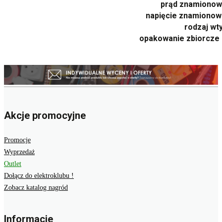
prąd znamionowy
napięcie znamionow
rodzaj wt
opakowanie zbiorcze 
Akcje promocyjne
Promocje
Wyprzedaż
Outlet
Dołącz do elektroklubu !
Zobacz katalog nagród
Informacje