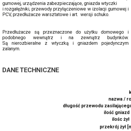
gumowej, urządzenia zabezpieczające, gniazda wtyczki
i rozgałęźniki, przewody przyłączeniowe w izolacji gumowej i
PCV, przedłużacze warsztatowe i art. wersji schuko.
Przedłużacze są przeznaczone do użytku domowego i
podobnego wewnątrz i na zewnątrz budynków.
Są nierozbieralne z wtyczką i gniazdem pojedynczym
zalanym.
DANE TECHNICZNE
nazwa / r
długość przewodu zasilająceg
ilość gniazd 
ilośc żył
przekrój żył 