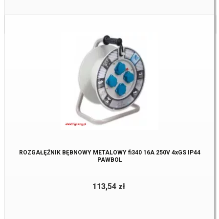
Dostępne:
2 szt
ROZGAŁĘŹNIK BĘBNOWY METALOWY fi340 16A 250V 4xGS IP44
PAWBOL
113,54 zł