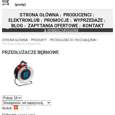
(pusty)
STRONA GŁÓWNA
PRODUCENCI
|
|
ELEKTROKLUB
PROMOCJE
WYPRZEDAŻE
|
|
|
BLOG
ZAPYTANIA OFERTOWE
KONTAKT
|
|
❯ WYBIERZ KATEGORIE
STRONA GŁÓWNA
PRODUKTY
PRZEDŁUŻACZE I ROZGAŁĘŹNIKI
PRZEDŁUŻACZE BĘBNOWE
PRZEDŁUŻACZE BĘBNOWE
Widok:
Sortuj wg:
nazwa
cena