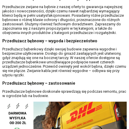
Przedłużacze zwijane na bębnie z naszej oferty to gwarancja najwyższej
jakości i nowoczesności, dzięki czemu nawet najbardziej wymagający
klienci będą w pełni usatysfakcjonowani. Posiadamy różne przedłużacze
bębnowe o różnej klasie ochrony i długości, przeznaczone do różnych
zastosowań. Służymy również fachowym doradztwem. Zapraszamy do
zapoznania się z naszymi propozycjami w tej kategorii, a także do
obejrzenia innych produktów z kategorii przedłużacze i rozgałęźniki.
Przedłużacz bębnowy – wygoda i bezpieczeństwo
Przedłużacz bębenkowy dzięki swojej budowie zapewnia wygodne i
bezpieczne użytkowanie. Dostęp do gniazd zasilających jest ułatwiony,
gdyż znajdują się one na bocznej tarczy. W naszej ofercie dostępne są
przedłużacze bębenkowe umożliwiające podpięcie nawet czterech
urządzeń jednocześnie. Przewód owinięty jest wokół bębna, dzięki czemu
się nie plącze. Zwijanie kabla jest również wygodne – odbywa się przy
użyciu rączki.
Przedłużacz bębnowy – zastosowanie
Przedłużacze bębnowe doskonale sprawdzają się podczas remontu, prac
w ogrodzie lub na budowie.