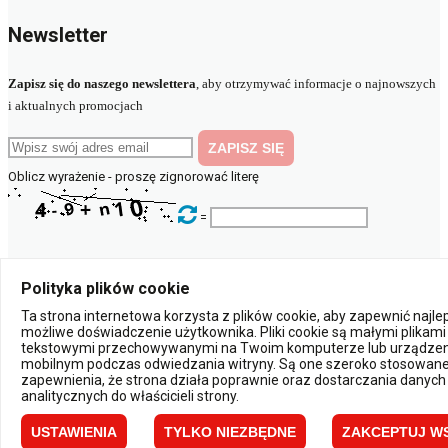
Newsletter
Zapisz się do naszego newslettera
, aby otrzymywać informacje o najnowszych
i aktualnych promocjach
Oblicz wyrażenie - proszę zignorować literę
=
© 2023 elektryczny.pl
Polityka plików cookie
Ta strona internetowa korzysta z plików cookie, aby zapewnić najl
Powered by:
możliwe doświadczenie użytkownika. Pliki cookie są małymi plikami
tekstowymi przechowywanymi na Twoim komputerze lub urządzen
mobilnym podczas odwiedzania witryny. Są one szeroko stosowane
×
zapewnienia, że strona działa poprawnie oraz dostarczania danych
Powiadomienia
analitycznych do właścicieli strony.
USTAWIENIA
TYLKO NIEZBĘDNE
ZAKCEPTUJ W
Zamknij
Zapisz