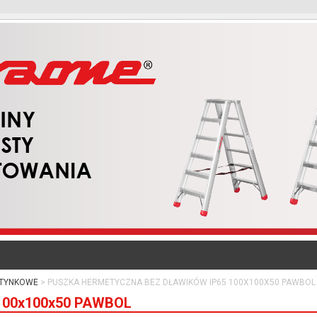
ATYNKOWE
PUSZKA HERMETYCZNA BEZ DŁAWIKÓW IP65 100X100X50 PAWBOL
100x100x50 PAWBOL