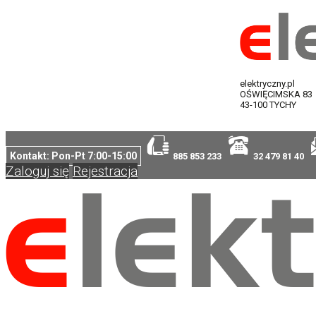
elektryczny.pl
OŚWIĘCIMSKA 83
43-100 TYCHY
Kontakt: Pon-Pt 7:00-15:00
885 853 233
32 479 81 40
Zaloguj się
Rejestracja