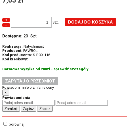
7,05 zł
+
Szt.
−
Dostępne:
20 Szt.
Realizacja:
Natychmiast
Producent:
PAWBOL
Kod producenta:
S-BOX 116
Kod kreskowy:
Darmowa wysyłka od 200zł - sprawdź szczegóły
ZAPYTAJ O PRZEDMIOT
Powiadom mnie o zmianie ceny
×
Powiadomienia
Zamknij
Zapisz
Zapisz
porównaj