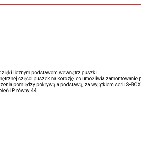
o dzięki licznym podstawom wewnątrz puszki.
ętrznej części puszek na korozję, co umożliwia zamontowanie 
czenia pomiędzy pokrywą a podstawą, za wyjątkiem serii S-BOX 
pień IP równy 44.