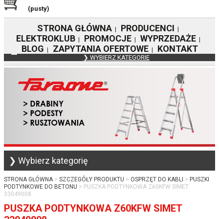
(pusty)
STRONA GŁÓWNA
PRODUCENCI
|
|
ELEKTROKLUB
PROMOCJE
WYPRZEDAŻE
|
|
|
BLOG
ZAPYTANIA OFERTOWE
KONTAKT
|
|
❯ WYBIERZ KATEGORIE
❯ Wybierz kategorię
STRONA GŁÓWNA
SZCZEGÓŁY PRODUKTU
OSPRZĘT DO KABLI
PUSZKI
PODTYNKOWE DO BETONU
PUSZKA PODTYNKOWA Z60KFW SIMET
33049008
PUSZKA PODTYNKOWA Z60KFW SIMET