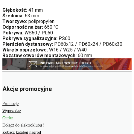
Głębokość:
41 mm
Średnica:
63 mm
Tworzywo:
polipropylen
Odporność na żar:
650 °C
Pokrywa:
WS60 / PL60
Pokrywa sygnalizacyjna:
PS60
Pierścień dystansowy:
PD60x12 / PD60x24 / PD60x30
Wkręty osprzętowe:
W16 / W25 / W40
Rozstaw otworów montażowych:
60 mm
Akcje promocyjne
Promocje
Wyprzedaż
Outlet
Dołącz do elektroklubu !
Zobacz katalog nagród