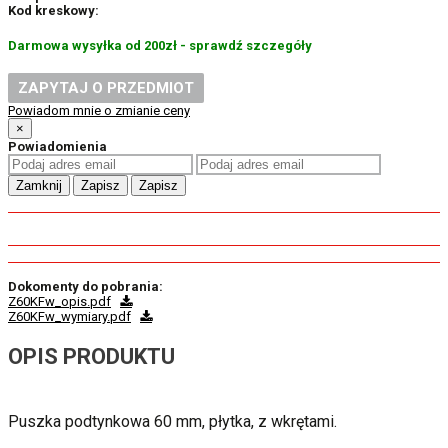
Kod kreskowy:
Darmowa wysyłka od 200zł - sprawdź szczegóły
ZAPYTAJ O PRZEDMIOT
Powiadom mnie o zmianie ceny
×
Powiadomienia
Zamknij
Zapisz
Zapisz
Dokomenty do pobrania:
Z60KFw_opis.pdf
Z60KFw_wymiary.pdf
OPIS PRODUKTU
Puszka podtynkowa 60 mm, płytka, z wkrętami.