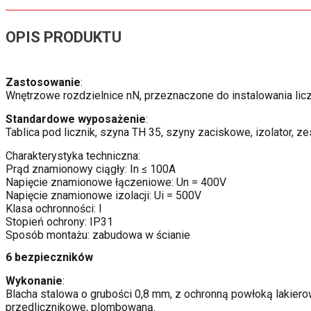
OPIS PRODUKTU
Zastosowanie
:
Wnętrzowe rozdzielnice nN, przeznaczone do instalowania licz
Standardowe wyposażenie
:
Tablica pod licznik, szyna TH 35, szyny zaciskowe, izolator, z
Charakterystyka techniczna:
Prąd znamionowy ciągły: In ≤ 100A
Napięcie znamionowe łączeniowe: Un = 400V
Napięcie znamionowe izolacji: Ui = 500V
Klasa ochronności: I
Stopień ochrony: IP31
Sposób montażu: zabudowa w ścianie
6 bezpieczników
Wykonanie
:
Blacha stalowa o grubości 0,8 mm, z ochronną powłoką lakier
przedlicznikowe, plombowaną.