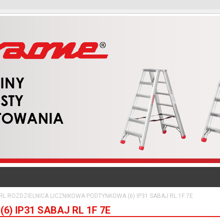
RL ROZDZIELNICA LICZNIKOWA PODTYNKOWA (6) IP31 SABAJ RL 1F 7E
) IP31 SABAJ RL 1F 7E