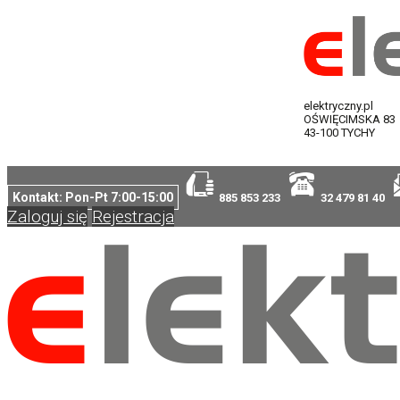
elektryczny.pl
OŚWIĘCIMSKA 83
43-100 TYCHY
Kontakt: Pon-Pt 7:00-15:00
885 853 233
32 479 81 40
Zaloguj się
Rejestracja