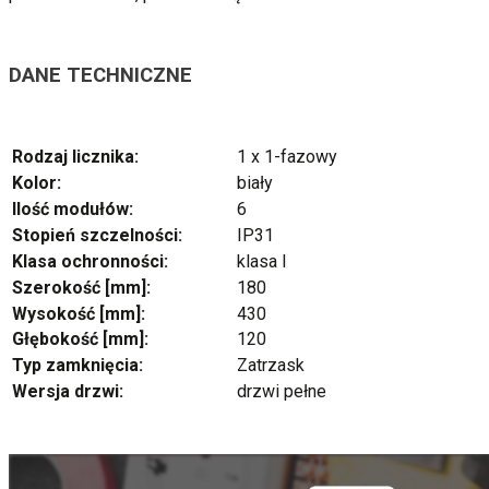
DANE TECHNICZNE
Rodzaj licznika:
1 x 1-fazowy
Kolor:
biały
Ilość modułów:
6
Stopień szczelności:
IP31
Klasa ochronności:
klasa I
Szerokość [mm]:
180
Wysokość [mm]:
430
Głębokość [mm]:
120
Typ zamknięcia:
Zatrzask
Wersja drzwi:
drzwi pełne