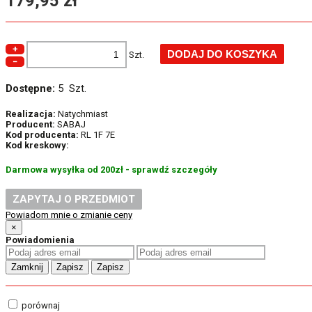
179,95 zł
+
Szt.
−
Dostępne:
5 Szt.
Realizacja:
Natychmiast
Producent:
SABAJ
Kod producenta:
RL 1F 7E
Kod kreskowy:
Darmowa wysyłka od 200zł - sprawdź szczegóły
ZAPYTAJ O PRZEDMIOT
Powiadom mnie o zmianie ceny
×
Powiadomienia
Zamknij
Zapisz
Zapisz
porównaj