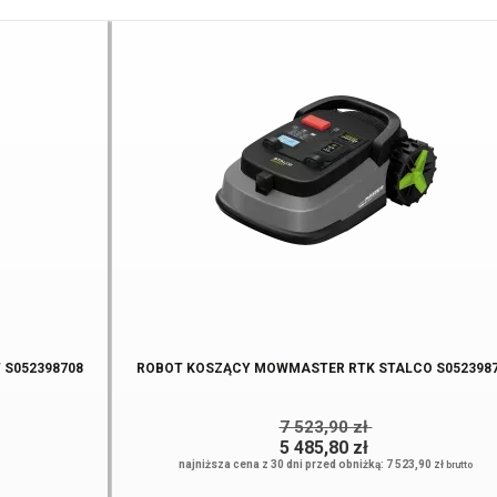
 S052398708
ROBOT KOSZĄCY MOWMASTER RTK STALCO S052398
7 523,90 zł
5 485,80 zł
najniższa cena z 30 dni przed obniżką: 7 523,90 zł
brutto