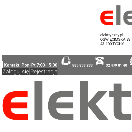
elektryczny.pl
OŚWIĘCIMSKA 83
43-100 TYCHY
Kontakt: Pon-Pt 7:00-15:00
885 853 233
32 479 81 40
Zaloguj się
Rejestracja