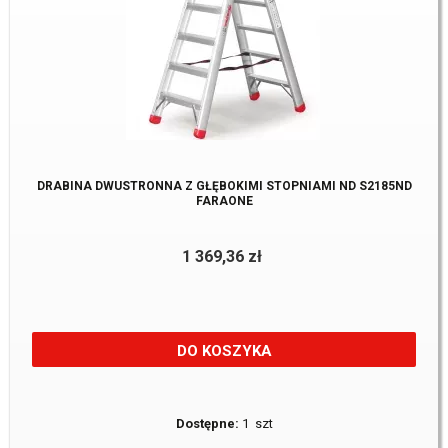
DRABINA DWUSTRONNA Z GŁĘBOKIMI STOPNIAMI ND S2185ND
FARAONE
1 369,36 zł
DO KOSZYKA
Dostępne:
1 szt
1
2