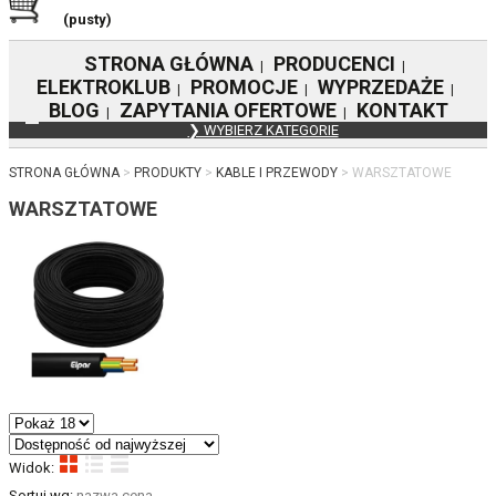
(pusty)
STRONA GŁÓWNA
PRODUCENCI
|
|
ELEKTROKLUB
PROMOCJE
WYPRZEDAŻE
|
|
|
BLOG
ZAPYTANIA OFERTOWE
KONTAKT
|
|
❯ WYBIERZ KATEGORIE
STRONA GŁÓWNA
PRODUKTY
KABLE I PRZEWODY
WARSZTATOWE
WARSZTATOWE
Widok:
Sortuj wg:
nazwa
cena