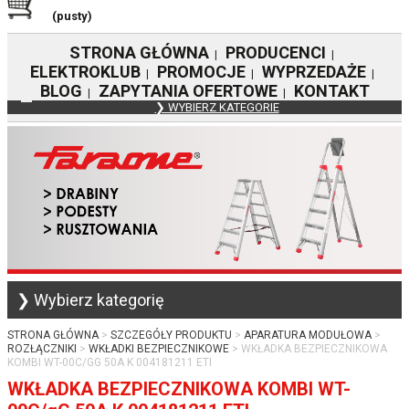
(pusty)
STRONA GŁÓWNA
PRODUCENCI
|
|
ELEKTROKLUB
PROMOCJE
WYPRZEDAŻE
|
|
|
BLOG
ZAPYTANIA OFERTOWE
KONTAKT
|
|
❯ WYBIERZ KATEGORIE
❯ Wybierz kategorię
STRONA GŁÓWNA
SZCZEGÓŁY PRODUKTU
APARATURA MODUŁOWA
ROZŁĄCZNIKI
WKŁADKI BEZPIECZNIKOWE
WKŁADKA BEZPIECZNIKOWA
KOMBI WT-00C/GG 50A K 004181211 ETI
WKŁADKA BEZPIECZNIKOWA KOMBI WT-