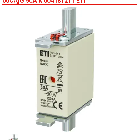
00C/gG 50A K 004181211 ETI