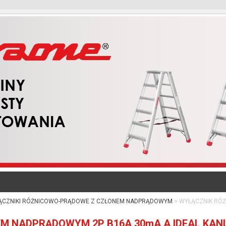
ĄCZNIKI RÓŻNICOWO-PRĄDOWE Z CZŁONEM NADPRĄDOWYM
WYŁĄCZNIK RÓŻ
 NADPRĄDOWYM 2P B16A 30mA A IDEAL KANL