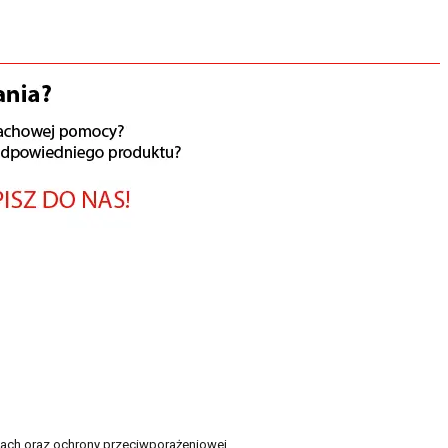
iach oraz ochrony przeciwporażeniowej.