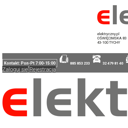
elektryczny.pl
OŚWIĘCIMSKA 83
43-100 TYCHY
Kontakt: Pon-Pt 7:00-15:00
885 853 233
32 479 81 40
Zaloguj się
Rejestracja