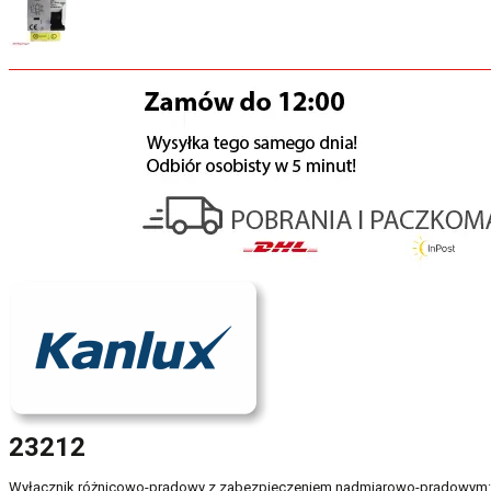
23212
Wyłącznik różnicowo-prądowy z zabezpieczeniem nadmiarowo-prądowym: słu