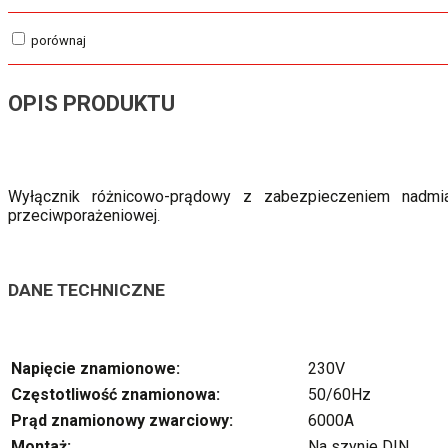
porównaj
OPIS PRODUKTU
Wyłącznik różnicowo-prądowy z zabezpieczeniem nadmia
przeciwporażeniowej
.
DANE TECHNICZNE
Napięcie znamionowe:
230V
Częstotliwość znamionowa:
50/60Hz
Prąd znamionowy zwarciowy:
6000A
Montaż:
Na szynie DIN