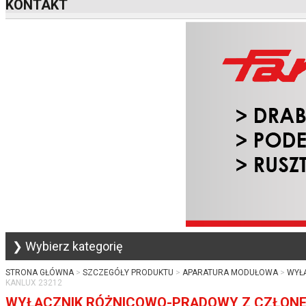
KONTAKT
❯ Wybierz kategorię
STRONA GŁÓWNA
SZCZEGÓŁY PRODUKTU
APARATURA MODUŁOWA
WYŁ
KANLUX 23212
WYŁĄCZNIK RÓŻNICOWO-PRĄDOWY Z CZŁONEM