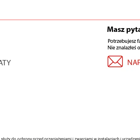
ży do ochrony przed przeciążeniami i zwarciami w instalacjach i urządzen