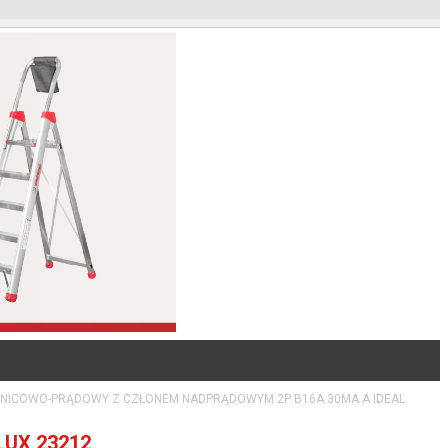
NICOWO-PRĄDOWY Z CZŁONEM NADPRĄDOWYM 2P B16A 30MA A IDEAL
UX 23212