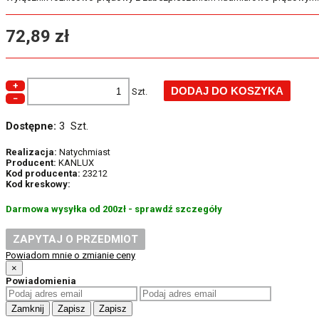
72,89 zł
+
Szt.
−
Dostępne:
3 Szt.
Realizacja:
Natychmiast
Producent:
KANLUX
Kod producenta:
23212
Kod kreskowy:
Darmowa wysyłka od 200zł - sprawdź szczegóły
ZAPYTAJ O PRZEDMIOT
Powiadom mnie o zmianie ceny
×
Powiadomienia
Zamknij
Zapisz
Zapisz