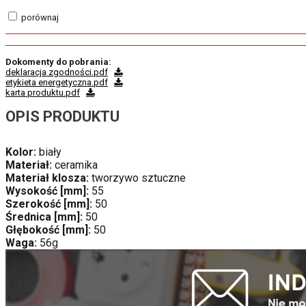
porównaj
Dokomenty do pobrania:
deklaracja zgodności.pdf
etykieta energetyczna.pdf
karta produktu.pdf
OPIS PRODUKTU
Kolor:
biały
Materiał:
ceramika
Materiał klosza:
tworzywo sztuczne
Wysokość [mm]:
55
Szerokość [mm]:
50
Średnica [mm]:
50
Głębokość [mm]:
50
Waga:
56g