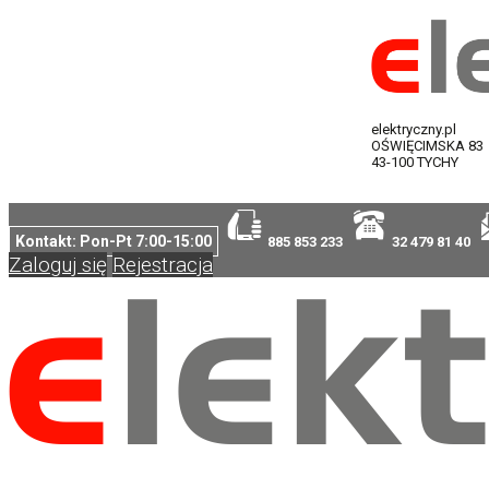
elektryczny.pl
OŚWIĘCIMSKA 83
43-100 TYCHY
Kontakt: Pon-Pt 7:00-15:00
885 853 233
32 479 81 40
Zaloguj się
Rejestracja