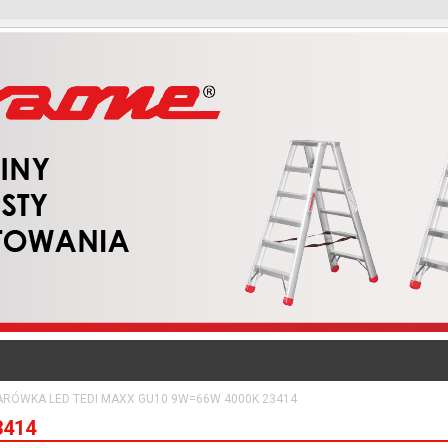
ARÓWKA LED TEDI MAXX GU10 9W=66W 4000K 23414
3414