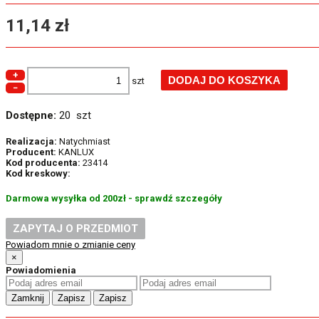
11,14 zł
+
szt
−
Dostępne:
20 szt
Realizacja:
Natychmiast
Producent:
KANLUX
Kod producenta:
23414
Kod kreskowy:
Darmowa wysyłka od 200zł - sprawdź szczegóły
ZAPYTAJ O PRZEDMIOT
Powiadom mnie o zmianie ceny
×
Powiadomienia
Zamknij
Zapisz
Zapisz