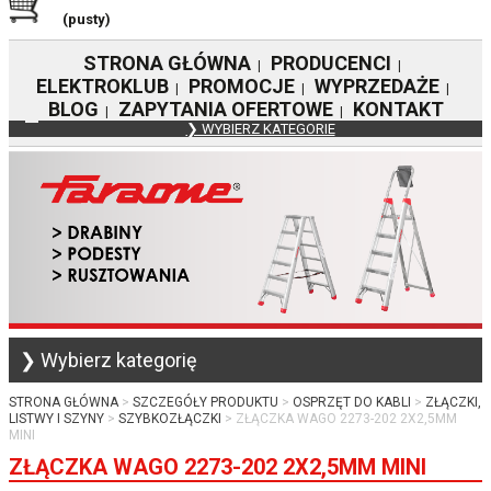
(pusty)
STRONA GŁÓWNA
PRODUCENCI
|
|
ELEKTROKLUB
PROMOCJE
WYPRZEDAŻE
|
|
|
BLOG
ZAPYTANIA OFERTOWE
KONTAKT
|
|
❯ WYBIERZ KATEGORIE
❯ Wybierz kategorię
STRONA GŁÓWNA
SZCZEGÓŁY PRODUKTU
OSPRZĘT DO KABLI
ZŁĄCZKI,
LISTWY I SZYNY
SZYBKOZŁĄCZKI
ZŁĄCZKA WAGO 2273-202 2X2,5MM
MINI
ZŁĄCZKA WAGO 2273-202 2X2,5MM MINI