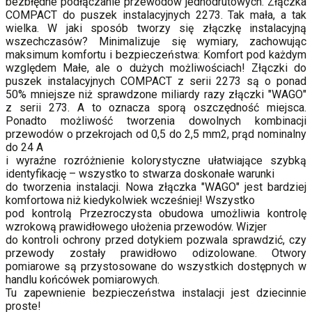
bezbłędne podłączanie przewodów jednodrutowych. Złączka
COMPACT do puszek instalacyjnych 2273. Tak mała, a tak
wielka. W jaki sposób tworzy się złączkę instalacyjną
wszechczasów? Minimalizuje się wymiary, zachowując
maksimum komfortu i bezpieczeństwa: Komfort pod każdym
względem Małe, ale o dużych możliwościach! Złączki do
puszek instalacyjnych COMPACT z serii 2273 są o ponad
50% mniejsze niż sprawdzone miliardy razy złączki "WAGO"
z serii 273. A to oznacza sporą oszczędność miejsca.
Ponadto możliwość tworzenia dowolnych kombinacji
przewodów o przekrojach od 0,5 do 2,5 mm2, prąd nominalny
do 24 A
i wyraźne rozróżnienie kolorystyczne ułatwiające szybką
identyfikację – wszystko to stwarza doskonałe warunki
do tworzenia instalacji. Nowa złączka "WAGO" jest bardziej
komfortowa niż kiedykolwiek wcześniej! Wszystko
pod kontrolą Przezroczysta obudowa umożliwia kontrolę
wzrokową prawidłowego ułożenia przewodów. Wizjer
do kontroli ochrony przed dotykiem pozwala sprawdzić, czy
przewody zostały prawidłowo odizolowane. Otwory
pomiarowe są przystosowane do wszystkich dostępnych w
handlu końcówek pomiarowych.
Tu zapewnienie bezpieczeństwa instalacji jest dziecinnie
proste!