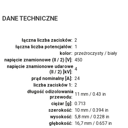
DANE TECHNICZNE
łączna liczba zacisków:
2
łączna liczba potencjałów:
1
kolor:
przeźroczysty / biały
napięcie znamionowe (II / 2) [V]:
450
napięcie znamionowe udarowe
4
(II / 2) [kV]:
prąd nominalny [A]:
24
liczba zacisków 1:
2
długość odizolowania
11 mm / 0.43 in
przewodu:
ciężar [g]:
0.713
szerokość:
10 mm / 0.394 in
wysokość:
5,8 mm / 0.228 in
głębokość:
16,7 mm / 0.657 in