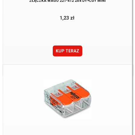
ZŁĄCZKA WAGO 221-412 2X4 DY+LGY MINI
1,23 zł
KUP TERAZ
Dostępne:
2913 Szt.