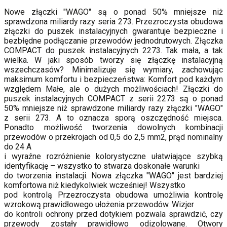
Nowe złączki "WAGO" są o ponad 50% mniejsze niż
sprawdzona miliardy razy seria 273. Przezroczysta obudowa
złączki do puszek instalacyjnych gwarantuje bezpieczne i
bezbłędne podłączanie przewodów jednodrutowych. Złączka
COMPACT do puszek instalacyjnych 2273. Tak mała, a tak
wielka. W jaki sposób tworzy się złączkę instalacyjną
wszechczasów? Minimalizuje się wymiary, zachowując
maksimum komfortu i bezpieczeństwa: Komfort pod każdym
względem Małe, ale o dużych możliwościach! Złączki do
puszek instalacyjnych COMPACT z serii 2273 są o ponad
50% mniejsze niż sprawdzone miliardy razy złączki "WAGO"
z serii 273. A to oznacza sporą oszczędność miejsca.
Ponadto możliwość tworzenia dowolnych kombinacji
przewodów o przekrojach od 0,5 do 2,5 mm2, prąd nominalny
do 24 A
i wyraźne rozróżnienie kolorystyczne ułatwiające szybką
identyfikację – wszystko to stwarza doskonałe warunki
do tworzenia instalacji. Nowa złączka "WAGO" jest bardziej
komfortowa niż kiedykolwiek wcześniej! Wszystko
pod kontrolą Przezroczysta obudowa umożliwia kontrolę
wzrokową prawidłowego ułożenia przewodów. Wizjer
do kontroli ochrony przed dotykiem pozwala sprawdzić, czy
przewody zostały prawidłowo odizolowane. Otwory