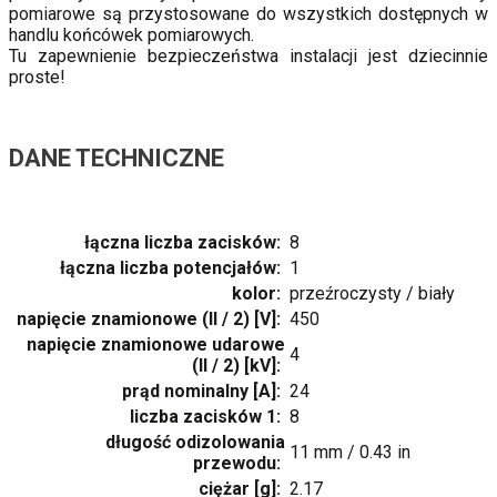
pomiarowe są przystosowane do wszystkich dostępnych w
handlu końcówek pomiarowych.
Tu zapewnienie bezpieczeństwa instalacji jest dziecinnie
proste!
DANE TECHNICZNE
łączna liczba zacisków:
8
łączna liczba potencjałów:
1
kolor:
przeźroczysty / biały
napięcie znamionowe (II / 2) [V]:
450
napięcie znamionowe udarowe
4
(II / 2) [kV]:
prąd nominalny [A]:
24
liczba zacisków 1:
8
długość odizolowania
11 mm / 0.43 in
przewodu:
ciężar [g]:
2.17