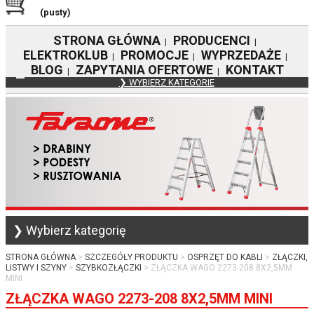
(pusty)
STRONA GŁÓWNA
PRODUCENCI
|
|
ELEKTROKLUB
PROMOCJE
WYPRZEDAŻE
|
|
|
BLOG
ZAPYTANIA OFERTOWE
KONTAKT
|
|
❯ WYBIERZ KATEGORIE
❯ Wybierz kategorię
STRONA GŁÓWNA
SZCZEGÓŁY PRODUKTU
OSPRZĘT DO KABLI
ZŁĄCZKI,
LISTWY I SZYNY
SZYBKOZŁĄCZKI
ZŁĄCZKA WAGO 2273-208 8X2,5MM
MINI
ZŁĄCZKA WAGO 2273-208 8X2,5MM MINI