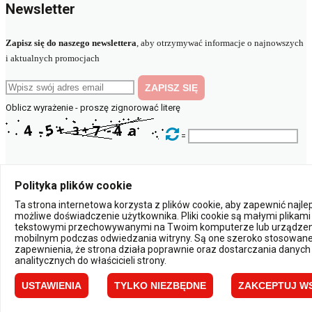
Newsletter
Zapisz się do naszego newslettera
, aby otrzymywać informacje o najnowszych
i aktualnych promocjach
Oblicz wyrażenie - proszę zignorować literę
=
© 2023 elektryczny.pl
Polityka plików cookie
Ta strona internetowa korzysta z plików cookie, aby zapewnić najl
Powered by:
możliwe doświadczenie użytkownika. Pliki cookie są małymi plikami
tekstowymi przechowywanymi na Twoim komputerze lub urządzen
mobilnym podczas odwiedzania witryny. Są one szeroko stosowane
×
zapewnienia, że strona działa poprawnie oraz dostarczania danych
Powiadomienia
analitycznych do właścicieli strony.
USTAWIENIA
TYLKO NIEZBĘDNE
ZAKCEPTUJ W
Zamknij
Zapisz