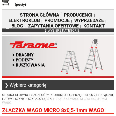
(pusty)
STRONA GŁÓWNA
PRODUCENCI
|
|
ELEKTROKLUB
PROMOCJE
WYPRZEDAŻE
|
|
|
BLOG
ZAPYTANIA OFERTOWE
KONTAKT
|
|
❯ WYBIERZ KATEGORIE
❯ Wybierz kategorię
STRONA GŁÓWNA
SZCZEGÓŁY PRODUKTU
OSPRZĘT DO KABLI
ZŁĄCZKI,
LISTWY I SZYNY
SZYBKOZŁĄCZKI
ZŁĄCZKA WAGO MICRO 8X0,5-1MM
WAGO
ZŁĄCZKA WAGO MICRO 8x0,5-1mm WAGO