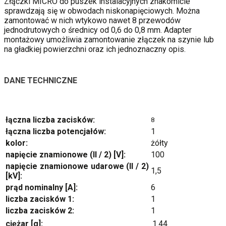
Złączki MICRO do puszek instalacyjnych znakomicie
sprawdzają się w obwodach niskonapięciowych. Można
zamontować w nich wtykowo nawet 8 przewodów
jednodrutowych o średnicy od 0,6 do 0,8 mm. Adapter
montażowy umożliwia zamontowanie złączek na szynie lub
na gładkiej powierzchni oraz ich jednoznaczny opis.
DANE TECHNICZNE
łączna liczba zacisków:
8
łączna liczba potencjałów:
1
kolor:
żółty
napięcie znamionowe (II / 2) [V]:
100
napięcie znamionowe udarowe (II / 2)
1,5
[kV]:
prąd nominalny [A]:
6
liczba zacisków 1:
1
liczba zacisków 2:
1
ciężar [g]:
1.44