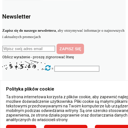
Newsletter
Zapisz się do naszego newslettera
, aby otrzymywać informacje o najnowszych
i aktualnych promocjach
Oblicz wyrażenie - proszę zignorować literę
=
© 2023 elektryczny.pl
Polityka plików cookie
Ta strona internetowa korzysta z plików cookie, aby zapewnić najl
Powered by:
możliwe doświadczenie użytkownika. Pliki cookie są małymi plikami
tekstowymi przechowywanymi na Twoim komputerze lub urządzen
mobilnym podczas odwiedzania witryny. Są one szeroko stosowane
×
zapewnienia, że strona działa poprawnie oraz dostarczania danych
Powiadomienia
analitycznych do właścicieli strony.