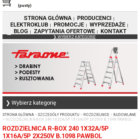
(pusty)
STRONA GŁÓWNA
PRODUCENCI
|
|
ELEKTROKLUB
PROMOCJE
WYPRZEDAŻE
|
|
|
BLOG
ZAPYTANIA OFERTOWE
KONTAKT
|
|
❯ WYBIERZ KATEGORIE
❯ Wybierz kategorię
STRONA GŁÓWNA
SZCZEGÓŁY PRODUKTU
ROZDZIELNICE
BUDOWLANE
ROZDZIELNICA R-BOX 240 1X32A/5P 1X16A/5P 2X250V B.1098 PAWBOL
ROZDZIELNICA R-BOX 240 1X32A/5P
1X16A/5P 2X250V B.1098 PAWBOL