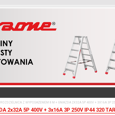
ROZDZIELNICA Z WYPOSAŻENIEM 8 M + GNIAZDA 2X32A 5P 400V + 3X16A 3P 25
 2x32A 5P 400V + 3x16A 3P 250V IP44 320 TA