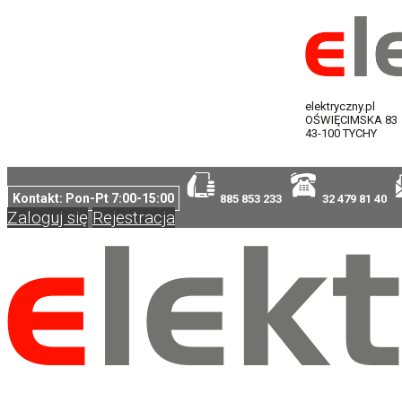
elektryczny.pl
OŚWIĘCIMSKA 83
43-100 TYCHY
Kontakt: Pon-Pt 7:00-15:00
885 853 233
32 479 81 40
Zaloguj się
Rejestracja