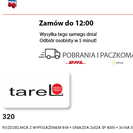
320
ROZDZIELNICA Z WYPOSAŻENIEM 8 M + GNIAZDA 2x32A 5P 400V + 3x16A 3P