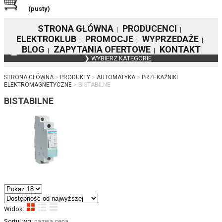
(pusty)
STRONA GŁÓWNA
PRODUCENCI
|
|
ELEKTROKLUB
PROMOCJE
WYPRZEDAŻE
|
|
|
BLOG
ZAPYTANIA OFERTOWE
KONTAKT
|
|
❯ WYBIERZ KATEGORIE
STRONA GŁÓWNA
PRODUKTY
AUTOMATYKA
PRZEKAŹNIKI
ELEKTROMAGNETYCZNE
BISTABILNE
BISTABILNE
Widok:
Sortuj wg:
nazwa
cena