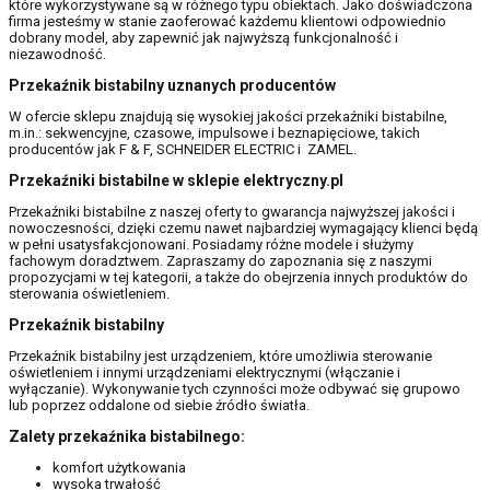
które wykorzystywane są w różnego typu obiektach. Jako doświadczona
firma jesteśmy w stanie zaoferować każdemu klientowi odpowiednio
dobrany model, aby zapewnić jak najwyższą funkcjonalność i
niezawodność.
Przekaźnik bistabilny uznanych producentów
W ofercie sklepu znajdują się wysokiej jakości przekaźniki bistabilne,
m.in.: sekwencyjne, czasowe, impulsowe i beznapięciowe, takich
producentów jak F & F, SCHNEIDER ELECTRIC i ZAMEL.
Przekaźniki bistabilne w sklepie elektryczny.pl
Przekaźniki bistabilne z naszej oferty to gwarancja najwyższej jakości i
nowoczesności, dzięki czemu nawet najbardziej wymagający klienci będą
w pełni usatysfakcjonowani. Posiadamy różne modele i służymy
fachowym doradztwem. Zapraszamy do zapoznania się z naszymi
propozycjami w tej kategorii, a także do obejrzenia innych produktów do
sterowania oświetleniem.
Przekaźnik bistabilny
Przekaźnik bistabilny jest urządzeniem, które umożliwia sterowanie
oświetleniem i innymi urządzeniami elektrycznymi (włączanie i
wyłączanie). Wykonywanie tych czynności może odbywać się grupowo
lub poprzez oddalone od siebie źródło światła.
Zalety przekaźnika bistabilnego:
komfort użytkowania
wysoka trwałość