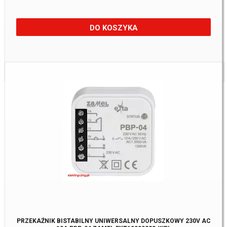
DO KOSZYKA
Dostępne:
2 Szt.
PRZEKAŹNIK BISTABILNY UNIWERSALNY DOPUSZKOWY 230V AC